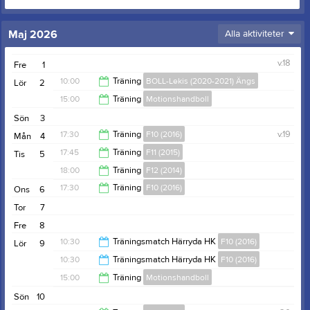
Maj 2026
Alla aktiviteter
v.18
Fre
1
10:00
Träning
BOLL-Lekis (2020-2021) Ängs
Lör
2
15:00
Träning
Motionshandboll
11:15
Sön
3
17:00
17:30
Träning
F10 (2016)
v.19
Mån
4
17:45
Träning
F11 (2015)
Tis
5
19:15
18:00
Träning
F12 (2014)
19:15
17:30
Träning
F10 (2016)
Ons
6
19:30
Tor
7
19:15
Fre
8
10:30
Träningsmatch Härryda HK
F10 (2016)
Lör
9
10:30
Träningsmatch Härryda HK
F10 (2016)
12:30
15:00
Träning
Motionshandboll
12:30
Sön
10