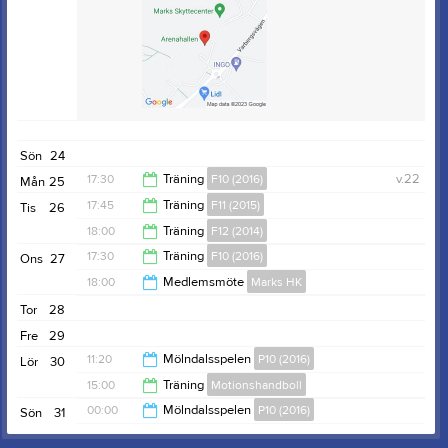
Sön
24
17:30
Träning
F10 (2016)
v.22
Mån
25
17:45
Träning
F11 (2015)
Tis
26
19:15
18:00
Träning
F12 (2014)
19:15
17:30
Träning
F10 (2016)
Ons
27
19:30
18:00
Medlemsmöte
Marks HK
19:15
Tor
28
20:00
Fre
29
11:20
Mölndalsspelen
P10 (2016)
Lör
30
15:00
Träning
Motionshandboll
00:00
00:00
Mölndalsspelen
P10 (2016)
Sön
31
17:00