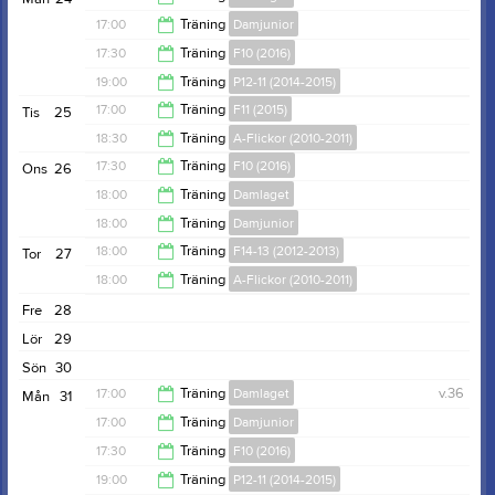
17:00
Träning
Damjunior
18:15
17:30
Träning
F10 (2016)
18:15
19:00
Träning
P12-11 (2014-2015)
19:30
17:00
Träning
F11 (2015)
Tis
25
20:30
18:30
Träning
A-Flickor (2010-2011)
18:15
17:30
Träning
F10 (2016)
Ons
26
20:30
18:00
Träning
Damlaget
19:30
18:00
Träning
Damjunior
19:00
18:00
Träning
F14-13 (2012-2013)
Tor
27
19:00
18:00
Träning
A-Flickor (2010-2011)
19:30
Fre
28
19:30
Lör
29
Sön
30
17:00
Träning
Damlaget
v.36
Mån
31
17:00
Träning
Damjunior
18:15
17:30
Träning
F10 (2016)
18:15
19:00
Träning
P12-11 (2014-2015)