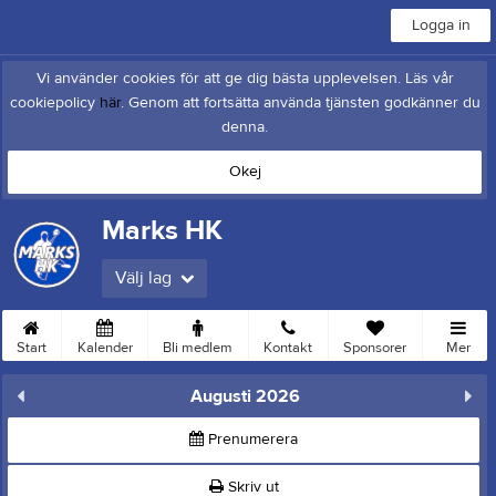
Logga in
Vi använder cookies för att ge dig bästa upplevelsen. Läs vår
cookiepolicy
här
. Genom att fortsätta använda tjänsten godkänner du
denna.
Okej
Marks HK
Välj lag
Start
Kalender
Bli medlem
Kontakt
Sponsorer
Mer
Augusti 2026
Prenumerera
Skriv ut