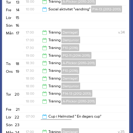
19:00
18:00
Träning
A-Flickor (2010-2011)
Tor
13
19:00
10:00
Social aktivitet "vandring"
F14-13 (2012-2013)
Fre
14
19:30
Lör
15
18:00
Sön
16
17:00
Träning
Damlaget
v.34
Mån
17
17:00
Träning
Damjunior
18:15
17:30
Träning
F10 (2016)
18:15
19:00
Träning
P12-11 (2014-2015)
19:30
18:30
Träning
A-Flickor (2010-2011)
Tis
18
20:30
17:30
Träning
F10 (2016)
Ons
19
20:30
18:00
Träning
Damlaget
19:30
18:00
Träning
Damjunior
19:00
18:00
Träning
F14-13 (2012-2013)
Tor
20
19:00
18:00
Träning
A-Flickor (2010-2011)
19:30
Fre
21
19:30
07:00
Cup i Halmstad " En dagars cup"
Lör
22
F14-13 (2012-2013)
Sön
23
21:00
17:00
Träning
Damlaget
v.35
Mån
24