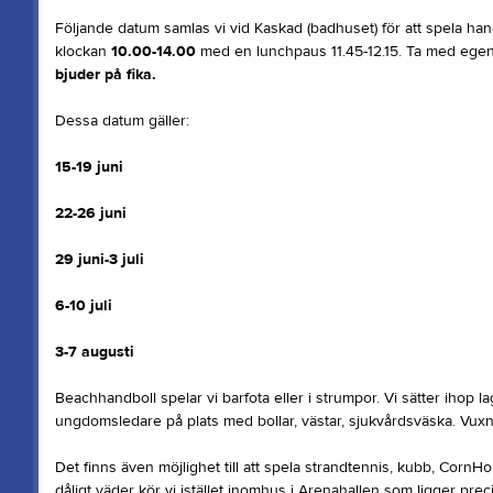
Följande datum samlas vi vid Kaskad (badhuset) för att spela han
klockan
10.00-14.00
med en lunchpaus 11.45-12.15. Ta med egen
bjuder på fika.
Dessa datum gäller:
15-19 juni
22-26 juni
29 juni-3 juli
6-10 juli
3-7 augusti
Beachhandboll spelar vi barfota eller i strumpor. Vi sätter ihop la
ungdomsledare på plats med bollar, västar, sjukvårdsväska. Vuxna
Det finns även möjlighet till att spela strandtennis, kubb, CornHole
dåligt väder kör vi istället inomhus i Arenahallen som ligger prec