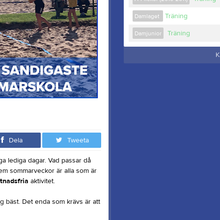
Träning
Damlaget
Träning
Damjunior
K
Dela
Tweeta
a lediga dagar. Vad passar då
fem sommarveckor är alla som är
tnadsfria
aktivitet.
ig bäst. Det enda som krävs är att