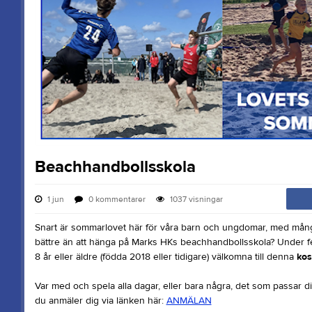
Beachhandbollsskola
1 jun
0
kommentarer
1037
visningar
Snart är sommarlovet här för våra barn och ungdomar, med mång
bättre än att hänga på Marks HKs beachhandbollsskola? Under 
8 år eller äldre (födda 2018 eller tidigare) välkomna till denna
kos
Var med och spela alla dagar, eller bara några, det som passar d
du anmäler dig via länken här:
ANMÄLAN